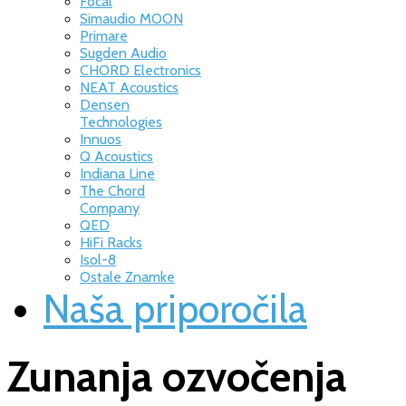
Focal
Simaudio MOON
Primare
Sugden Audio
CHORD Electronics
NEAT Acoustics
Densen
Technologies
Innuos
Q Acoustics
Indiana Line
The Chord
Company
QED
HiFi Racks
Isol-8
Ostale Znamke
Naša priporočila
Zunanja ozvočenja