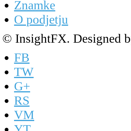
Znamke
O podjetju
© InsightFX. Designed 
FB
TW
G+
RS
VM
YT