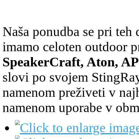
Naša ponudba se pri teh d
imamo celoten outdoor p
SpeakerCraft, Aton, APa
slovi po svojem StingRay
namenom preživeti v najh
namenom uporabe v obmo