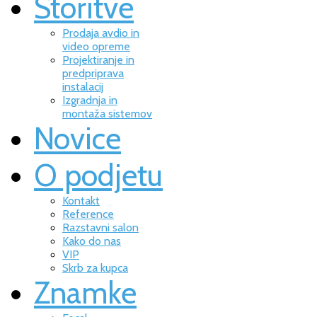
Storitve
Prodaja avdio in
video opreme
Projektiranje in
predpriprava
instalacij
Izgradnja in
montaža sistemov
Novice
O podjetu
Kontakt
Reference
Razstavni salon
Kako do nas
VIP
Skrb za kupca
Znamke