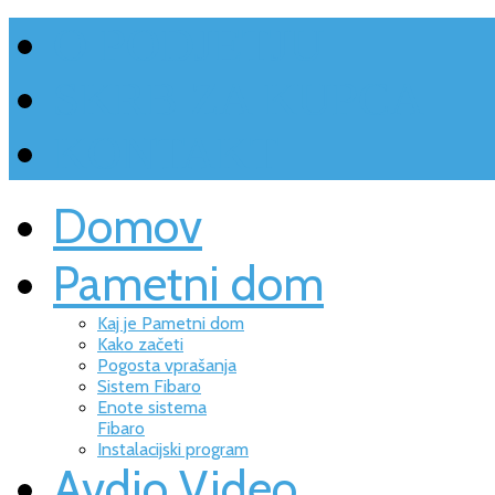
O PODJETJU
SKRB ZA KUPCA
KONTAKT
Domov
Pametni dom
Kaj je Pametni dom
Kako začeti
Pogosta vprašanja
Sistem Fibaro
Enote sistema
Fibaro
Instalacijski program
Avdio Video