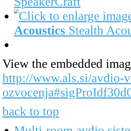
SpeakerCraft
Acoustics
Stealth Acou
View the embedded image 
http://www.als.si/avdio-
ozvocenja#sigProIdf30d
back to top
Multi-room avdio sist