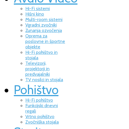
Hi-Fi sistemi
Hišni kino
Multi-room sistemi
Vgradni zvočniki
Zunanja ozvočenja
Oprema za
poslovne in športne
objekte
Hi-Fi pohištvo in
stojala
Televizorji,
projektorji in
predvajalniki
TV nosilci in stojala
Pohištvo
Hi-Fi pohištvo
Funkcijski dnevni
regali
Vrtno pohištvo
Zvočniška stojala